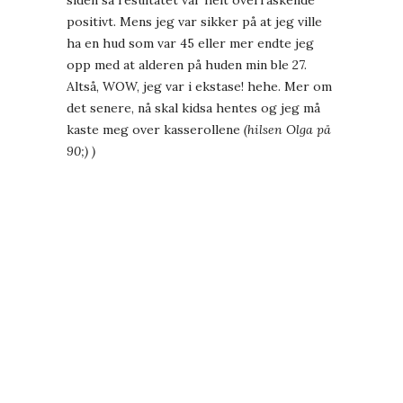
siden så resultatet var helt overraskende
positivt. Mens jeg var sikker på at jeg ville
ha en hud som var 45 eller mer endte jeg
opp med at alderen på huden min ble 27.
Altså, WOW, jeg var i ekstase! hehe. Mer om
det senere, nå skal kidsa hentes og jeg må
kaste meg over kasserollene
(hilsen Olga på
90;) )