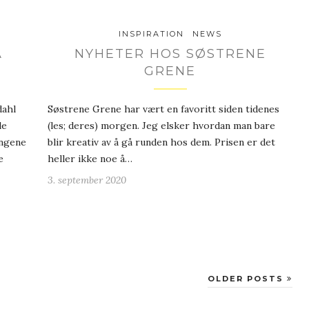
INSPIRATION
NEWS
A
NYHETER HOS SØSTRENE
GRENE
dahl
Søstrene Grene har vært en favoritt siden tidenes
le
(les; deres) morgen. Jeg elsker hvordan man bare
ingene
blir kreativ av å gå runden hos dem. Prisen er det
e
heller ikke noe å…
3. september 2020
OLDER POSTS