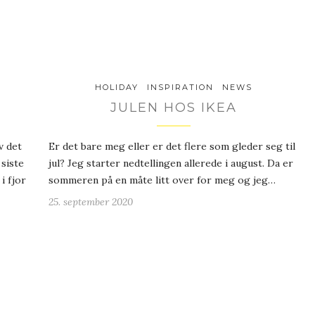
HOLIDAY
INSPIRATION
NEWS
JULEN HOS IKEA
v det
Er det bare meg eller er det flere som gleder seg til
 siste
jul? Jeg starter nedtellingen allerede i august. Da er
i fjor
sommeren på en måte litt over for meg og jeg…
25. september 2020