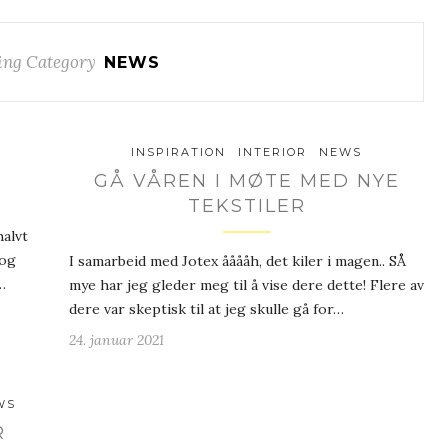
ing Category
NEWS
INSPIRATION
INTERIOR
NEWS
GÅ VÅREN I MØTE MED NYE
TEKSTILER
halvt
 og
I samarbeid med Jotex ååååh, det kiler i magen.. SÅ
…
mye har jeg gleder meg til å vise dere dette! Flere av
dere var skeptisk til at jeg skulle gå for…
24. januar 2021
WS
R