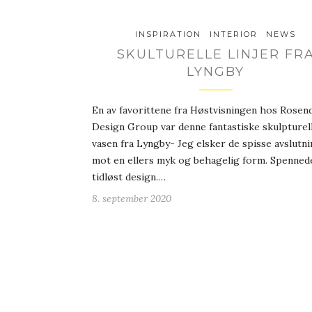
INSPIRATION
INTERIOR
NEWS
SKULTURELLE LINJER FR
LYNGBY
En av favorittene fra Høstvisningen hos Rosen
Design Group var denne fantastiske skulpturel
vasen fra Lyngby- Jeg elsker de spisse avslutn
mot en ellers myk og behagelig form. Spenned
tidløst design.…
8. september 2020