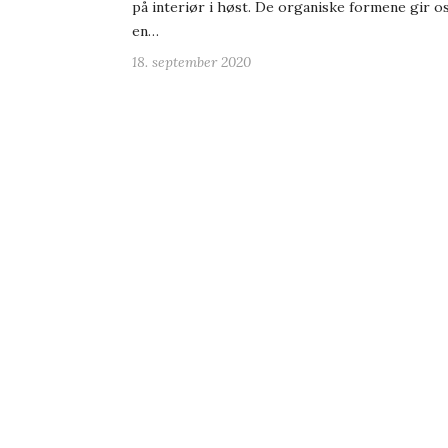
på interiør i høst. De organiske formene gir o
en…
18. september 2020