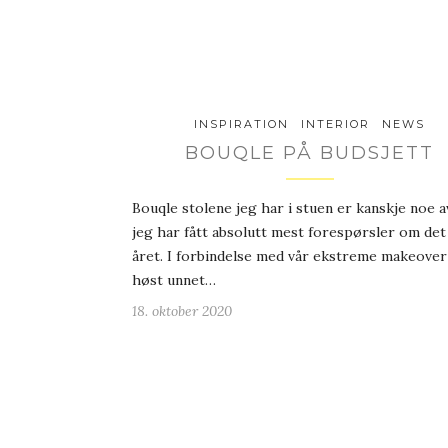
INSPIRATION
INTERIOR
NEWS
BOUQLE PÅ BUDSJETT
Bouqle stolene jeg har i stuen er kanskje noe a
jeg har fått absolutt mest forespørsler om det
året. I forbindelse med vår ekstreme makeover 
høst unnet…
18. oktober 2020