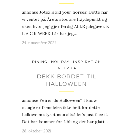
annonse Jotex Hold your horses! Dette har
vi ventet på. Årets stooore høydepunkt og
uken hvor jeg gjør ferdig ALLE julegaver. B
L A C K WEEK I år har jeg…
24. november 2021
DINING
HOLIDAY
INSPIRATION
INTERIOR
DEKK BORDET TIL
HALLOWEEN
annonse Feirer du Halloween? I know,
mange er fremdeles ikke helt for dette
halloween styret men altså let`s just face it.
Det har kommet for å bli og det har glatt…
28. oktober 2021