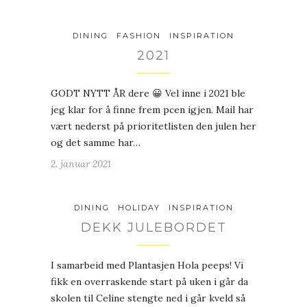
DINING
FASHION
INSPIRATION
2021
GODT NYTT ÅR dere 😀 Vel inne i 2021 ble
jeg klar for å finne frem pcen igjen. Mail har
vært nederst på prioritetlisten den julen her
og det samme har…
2. januar 2021
DINING
HOLIDAY
INSPIRATION
DEKK JULEBORDET
I samarbeid med Plantasjen Hola peeps! Vi
fikk en overraskende start på uken i går da
skolen til Celine stengte ned i går kveld så