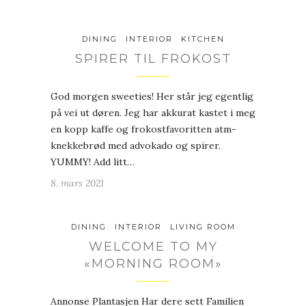
DINING
INTERIOR
KITCHEN
SPIRER TIL FROKOST
God morgen sweeties! Her står jeg egentlig
på vei ut døren. Jeg har akkurat kastet i meg
en kopp kaffe og frokostfavoritten atm-
knekkebrød med advokado og spirer.
YUMMY! Add litt…
8. mars 2021
DINING
INTERIOR
LIVING ROOM
WELCOME TO MY
«MORNING ROOM»
Annonse Plantasjen Har dere sett Familien