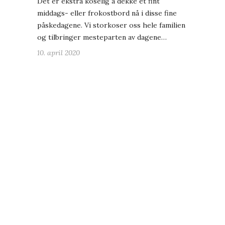
Det er ekstra koselig å dekke et fint
middags- eller frokostbord nå i disse fine
påskedagene. Vi storkoser oss hele familien
og tilbringer mesteparten av dagene…
10. april 2020