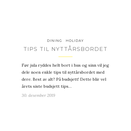
DINING
HOLIDAY
TIPS TIL NYTTÅRSBORDET
Før jula ryddes helt bort i hus og sinn vil jeg
dele noen enkle tips til nyttårsbordet med
dere. Best av alt? På budsjett! Dette blir vel
årets siste budsjett tips…
30. desember 2019