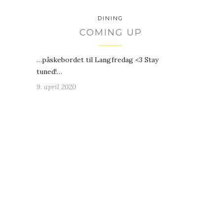
DINING
COMING UP
…påskebordet til Langfredag <3 Stay
tuned!…
9. april 2020