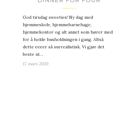
DINNER FOR FOUR
God tirsdag sweeties! Ny dag med
hjemmeskole, hjemmebarnehage,
hjemmekontor og alt annet som hører med
for å holde husholdningen i gang. Altså
dette eeeer så surrealistisk. Vi gjør det
beste ut…
17. mars 2020