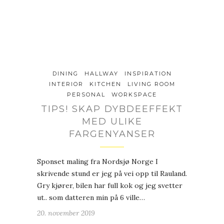
DINING
HALLWAY
INSPIRATION
INTERIOR
KITCHEN
LIVING ROOM
PERSONAL
WORKSPACE
TIPS! SKAP DYBDEEFFEKT
MED ULIKE
FARGENYANSER
Sponset maling fra Nordsjø Norge I
skrivende stund er jeg på vei opp til Rauland.
Gry kjører, bilen har full kok og jeg svetter
ut.. som datteren min på 6 ville…
20. november 2019