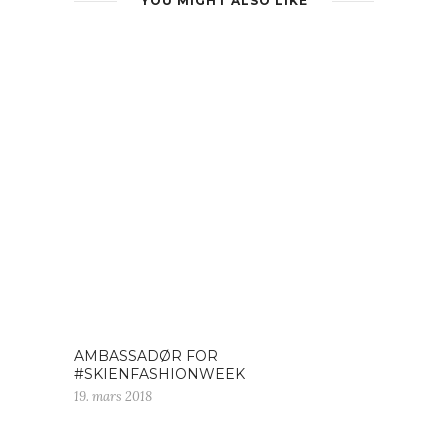
YOU MIGHT ALSO LIKE
AMBASSADØR FOR
#SKIENFASHIONWEEK
19. mars 2018