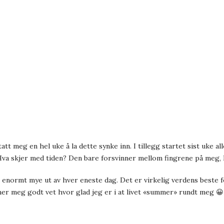
tatt meg en hel uke å la dette synke inn. I tillegg startet sist uke 
 Hva skjer med tiden? Den bare forsvinner mellom fingrene på meg, 
får enormt mye ut av hver eneste dag. Det er virkelig verdens beste f
ner meg godt vet hvor glad jeg er i at livet «summer» rundt meg 😀