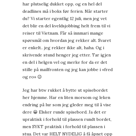
har plutselig dukket opp, og en hel del
deadlines må i boks før ferien. Når starter
du? Vi starter egentlig 12 juli, men jeg vet
det blir en del kveldsjobbing helt frem til vi
reiser til Vietnam. Får så innmari mange
spørsmål om hvordan jeg rekker alt. Svaret
er enkelt.. jeg rekker ikke alt, haha. Og i
skrivende stund henger jeg etter. Tar igjen
en del i helgen vel og merke for da er det
stille på mailfronten og jeg kan jobbe i «fred
og ro» 😉
Jeg har btw rukket å bytte ut spisebordet
her hjemme. Har en liten morsom og leken
endring på lur som jeg gleder meg til å vise
dere 😀 Elsker runde spisebord. Ja det er
upraktisk i forhold til plassen rundt bordet,
men SYKT praktisk i forhold til plassen i
stua. Det var HELT NYDELIG å få åpnet opp