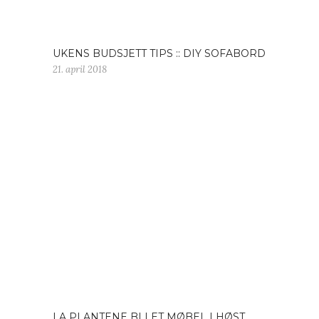
UKENS BUDSJETT TIPS :: DIY SOFABORD
21. april 2018
LA PLANTENE BLI ET MØBEL I HØST