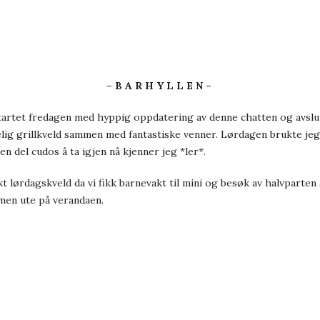
– B A R H Y L L E N –
artet fredagen med hyppig oppdatering av denne chatten og avslut
gelig grillkveld sammen med fantastiske venner. Lørdagen brukte je
n del cudos å ta igjen nå kjenner jeg *ler*.
brukt lørdagskveld da vi fikk barnevakt til mini og besøk av halvpar
men ute på verandaen.