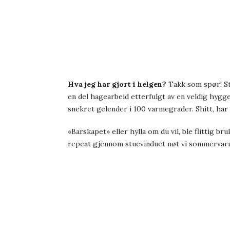
Hva jeg har gjort i helgen?
Takk som spør! St
en del hagearbeid etterfulgt av en veldig hyg
snekret gelender i 100 varmegrader. Shitt, har e
«Barskapet» eller hylla om du vil, ble flittig 
repeat gjennom stuevinduet nøt vi sommervar