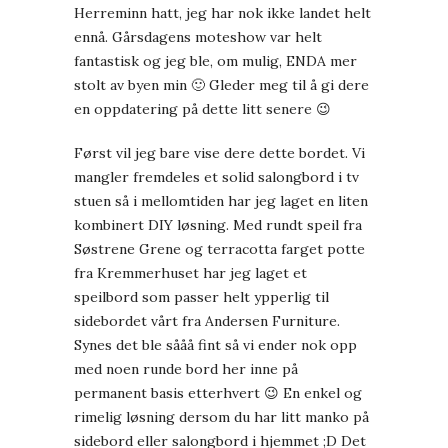
Herreminn hatt, jeg har nok ikke landet helt
ennå. Gårsdagens moteshow var helt
fantastisk og jeg ble, om mulig, ENDA mer
stolt av byen min 🙂 Gleder meg til å gi dere
en oppdatering på dette litt senere 😉
Først vil jeg bare vise dere dette bordet. Vi
mangler fremdeles et solid salongbord i tv
stuen så i mellomtiden har jeg laget en liten
kombinert DIY løsning. Med rundt speil fra
Søstrene Grene og terracotta farget potte
fra
Kremmerhuset
har jeg laget et
speilbord som passer helt ypperlig til
sidebordet vårt fra Andersen Furniture.
Synes det ble sååå fint så vi ender nok opp
med noen runde bord her inne på
permanent basis etterhvert 😉 En enkel og
rimelig løsning dersom du har litt manko på
sidebord eller salongbord i hjemmet ;D Det