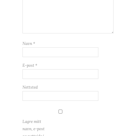
Navn
*
E-post
*
Nettsted
Lagre mitt
navn, e-post