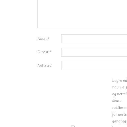
Navn
*
E-post
*
Nettsted
Lagre mi
navn, e-
og nettsi
denne
nettlese
for neste
gang jeg