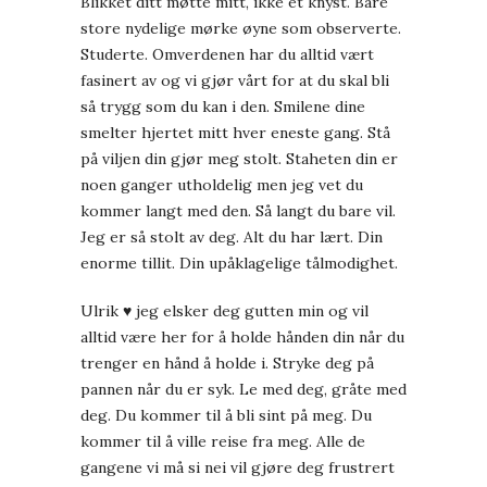
Blikket ditt møtte mitt, ikke et knyst. Bare
store nydelige mørke øyne som observerte.
Studerte. Omverdenen har du alltid vært
fasinert av og vi gjør vårt for at du skal bli
så trygg som du kan i den. Smilene dine
smelter hjertet mitt hver eneste gang. Stå
på viljen din gjør meg stolt. Staheten din er
noen ganger utholdelig men jeg vet du
kommer langt med den. Så langt du bare vil.
Jeg er så stolt av deg. Alt du har lært. Din
enorme tillit. Din upåklagelige tålmodighet.
Ulrik ♥ jeg elsker deg gutten min og vil
alltid være her for å holde hånden din når du
trenger en hånd å holde i. Stryke deg på
pannen når du er syk. Le med deg, gråte med
deg. Du kommer til å bli sint på meg. Du
kommer til å ville reise fra meg. Alle de
gangene vi må si nei vil gjøre deg frustrert