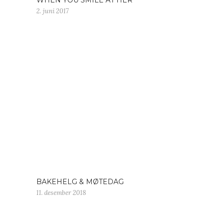
WHEN YOU SMILE AT HER
2. juni 2017
BAKEHELG & MØTEDAG
11. desember 2018