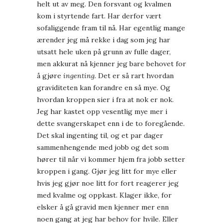
helt ut av meg. Den forsvant og kvalmen
kom i styrtende fart. Har derfor vært
sofaliggende fram til nå. Har egentlig mange
ærender jeg må rekke i dag som jeg har
utsatt hele uken på grunn av fulle dager,
men akkurat nå kjenner jeg bare behovet for
å gjøre
ingenting.
Det er så rart hvordan
graviditeten kan forandre en så mye. Og
hvordan kroppen sier i fra at nok er nok.
Jeg har kastet opp vesentlig mye mer i
dette svangerskapet enn i de to foregående.
Det skal ingenting til, og et par dager
sammenhengende med jobb og det som
hører til når vi kommer hjem fra jobb setter
kroppen i gang. Gjør jeg litt for mye eller
hvis jeg gjør noe litt for fort reagerer jeg
med kvalme og oppkast. Klager ikke, for
elsker å gå gravid men kjenner mer enn
noen gang at jeg har behov for hvile. Eller