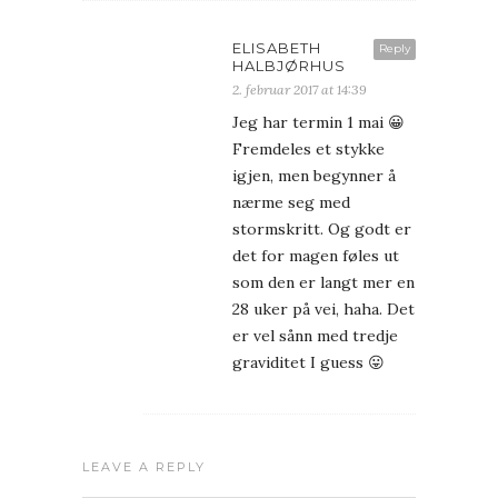
ELISABETH
Reply
HALBJØRHUS
2. februar 2017 at 14:39
Jeg har termin 1 mai 😀
Fremdeles et stykke
igjen, men begynner å
nærme seg med
stormskritt. Og godt er
det for magen føles ut
som den er langt mer en
28 uker på vei, haha. Det
er vel sånn med tredje
graviditet I guess 😛
LEAVE A REPLY