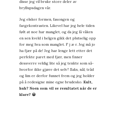
disse jeg vil bruke store deler av
bryllupsdagen vår.
Jeg elsker formen, fasongen og
fargekontrasten. Likevel har jeg hele tiden
følt at noe har manglet, og da jeg lå våken
en sen kveld i helgen gikk det plutselig opp
for meg hva som manglet. F j æ r. Jeg må jo
ha fjær på de! Jeg har lenge lett etter det
perfekte paret med fjær, men finner
dessverre veldig lite så jeg tenkte som så-
hvorfor ikke gjøre det selv? Saks, nål, tråd
og lim er derfor funnet frem og jeg holder
på å redesigne mine egne brudesko.
Kult,
huh? Noen som vil se resultatet når de er
klare? 😀