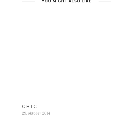
YOU MIGHT ALSO LIKE
C H I C
29. oktober 2014