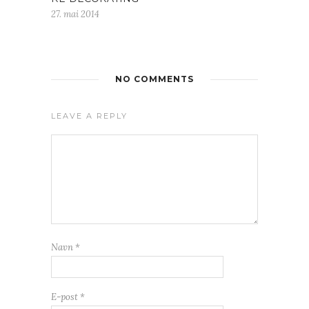
27. mai 2014
NO COMMENTS
LEAVE A REPLY
Navn
*
E-post
*