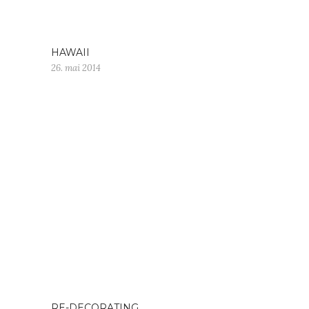
HAWAII
26. mai 2014
RE-DECORATING