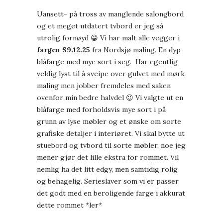
Uansett- på tross av manglende salongbord
og et meget utdatert tvbord er jeg så
utrolig fornøyd 😀 Vi har malt alle vegger i
fargen S9.12.25
fra Nordsjø maling. En dyp
blåfarge med mye sort i seg. Har egentlig
veldig lyst til å sveipe over gulvet med mørk
maling men jobber fremdeles med saken
ovenfor min bedre halvdel 😉 Vi valgte ut en
blåfarge med forholdsvis mye sort i på
grunn av lyse møbler og et ønske om sorte
grafiske detaljer i interiøret. Vi skal bytte ut
stuebord og tvbord til sorte møbler, noe jeg
mener gjør det lille ekstra for rommet. Vil
nemlig ha det litt edgy, men samtidig rolig
og behagelig. Serieslaver som vi er passer
det godt med en beroligende farge i akkurat
dette rommet *ler*