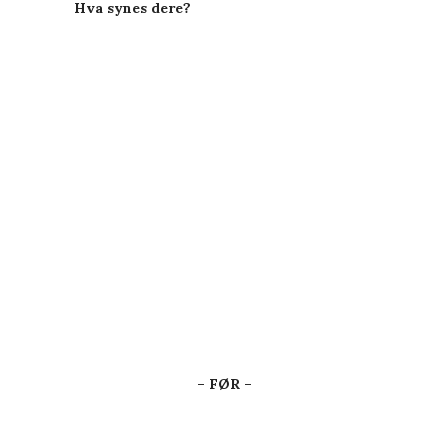
Hva synes dere?
– FØR –