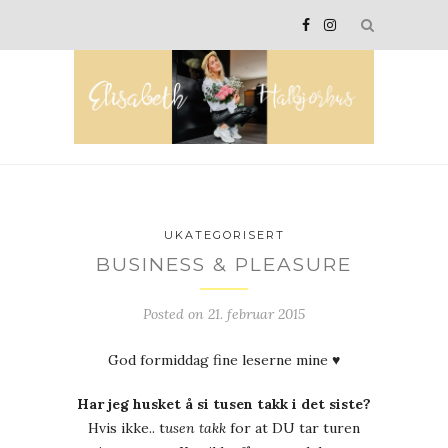
UKATEGORISERT
BUSINESS & PLEASURE
Posted on
21. februar 2015
God formiddag fine leserne mine ♥
Har jeg husket å si tusen takk i det siste?
Hvis ikke.. t
usen takk
for at DU tar turen