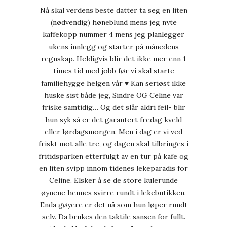
Nå skal verdens beste datter ta seg en liten
(nødvendig) høneblund mens jeg nyte
kaffekopp nummer 4 mens jeg planlegger
ukens innlegg og starter på månedens
regnskap. Heldigvis blir det ikke mer enn 1
times tid med jobb før vi skal starte
familiehygge helgen vår ♥ Kan seriøst ikke
huske sist både jeg, Sindre OG Celine var
friske samtidig… Og det slår aldri feil- blir
hun syk så er det garantert fredag kveld
eller lørdagsmorgen. Men i dag er vi ved
friskt mot alle tre, og dagen skal tilbringes i
fritidsparken etterfulgt av en tur på kafe og
en liten svipp innom tidenes lekeparadis for
Celine. Elsker å se de store kulerunde
øynene hennes svirre rundt i lekebutikken.
Enda gøyere er det nå som hun løper rundt
selv. Da brukes den taktile sansen for fullt.