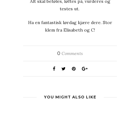
Alt skal beføles, løftes på, vurderes og
testes ut.
Ha en fantastisk lørdag kjære dere. Stor
klem fra Elisabeth og C!
0
Comments
YOU MIGHT ALSO LIKE