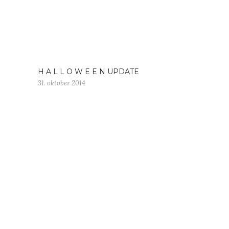
H A L L O W E E N UPDATE
31. oktober 2014