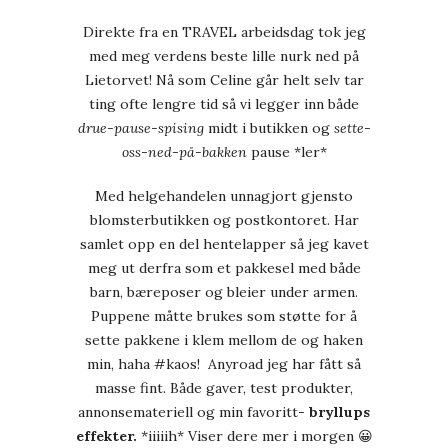
Direkte fra en TRAVEL arbeidsdag tok jeg
med meg verdens beste lille nurk ned på
Lietorvet! Nå som Celine går helt selv tar
ting ofte lengre tid så vi legger inn både
drue-pause-spising
midt i butikken og
sette-
oss-ned-på-bakken
pause *ler*
Med helgehandelen unnagjort gjensto
blomsterbutikken og postkontoret. Har
samlet opp en del hentelapper så jeg kavet
meg ut derfra som et pakkesel med både
barn, bæreposer og bleier under armen.
Puppene måtte brukes som støtte for å
sette pakkene i klem mellom de og haken
min, haha #kaos! Anyroad jeg har fått så
masse fint. Både gaver, test produkter,
annonsemateriell og min favoritt-
bryllups
effekter.
*iiiiih* Viser dere mer i morgen 😀