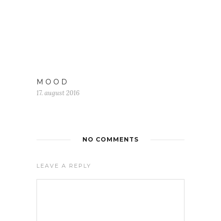
M O O D
17. august 2016
NO COMMENTS
LEAVE A REPLY