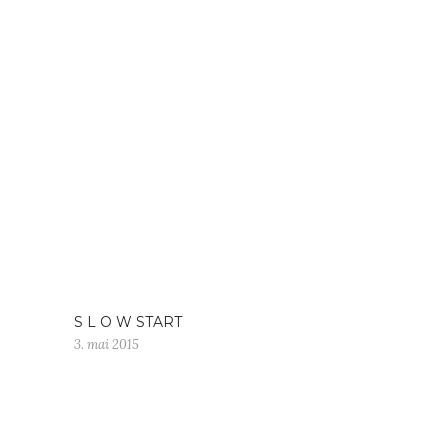
S L O W START
3. mai 2015