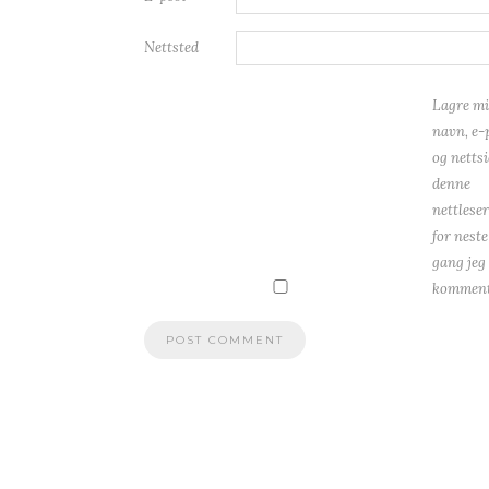
Nettsted
Lagre mi
navn, e-
og nettsi
denne
nettlese
for neste
gang jeg
komment