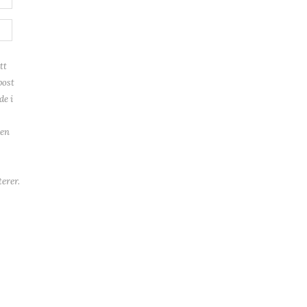
tt
post
de i
ren
erer.