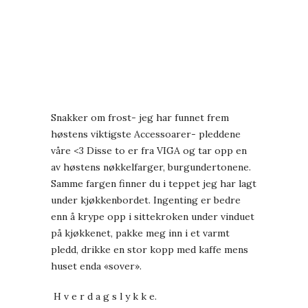
Snakker om frost- jeg har funnet frem
høstens viktigste Accessoarer- pleddene
våre <3 Disse to er fra VIGA og tar opp en
av høstens nøkkelfarger, burgundertonene.
Samme fargen finner du i teppet jeg har lagt
under kjøkkenbordet. Ingenting er bedre
enn å krype opp i sittekroken under vinduet
på kjøkkenet, pakke meg inn i et varmt
pledd, drikke en stor kopp med kaffe mens
huset enda «sover».
H v e r d a g s l y k k e.