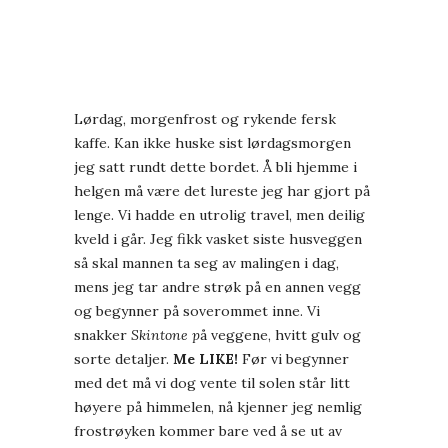
Lørdag, morgenfrost og rykende fersk
kaffe. Kan ikke huske sist lørdagsmorgen
jeg satt rundt dette bordet. Å bli hjemme i
helgen må være det lureste jeg har gjort på
lenge. Vi hadde en utrolig travel, men deilig
kveld i går. Jeg fikk vasket siste husveggen
så skal mannen ta seg av malingen i dag,
mens jeg tar andre strøk på en annen vegg
og begynner på soverommet inne. Vi
snakker
Skintone p
å veggene, hvitt gulv og
sorte detaljer.
Me LIKE!
Før vi begynner
med det må vi dog vente til solen står litt
høyere på himmelen, nå kjenner jeg nemlig
frostrøyken kommer bare ved å se ut av