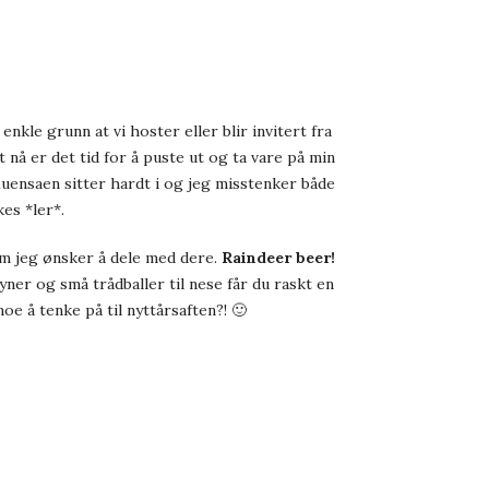
nkle grunn at vi hoster eller blir invitert fra
t nå er det tid for å puste ut og ta vare på min
fluensaen sitter hardt i og jeg misstenker både
es *ler*.
om jeg ønsker å dele med dere.
Raindeer beer!
ner og små trådballer til nese får du raskt en
oe å tenke på til nyttårsaften?! 🙂