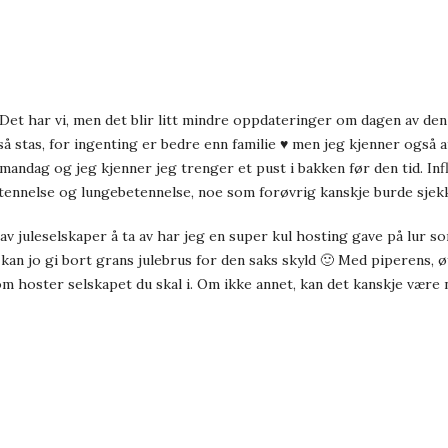
 Det har vi, men det blir litt mindre oppdateringer om dagen av den e
så stas, for ingenting er bedre enn familie ♥ men jeg kjenner også a
på mandag og jeg kjenner jeg trenger et pust i bakken før den tid. In
tennelse og lungebetennelse, noe som forøvrig kanskje burde sjekk
v juleselskaper å ta av har jeg en super kul hosting gave på lur s
kan jo gi bort grans julebrus for den saks skyld 🙂 Med piperens, øy
som hoster selskapet du skal i. Om ikke annet, kan det kanskje være n