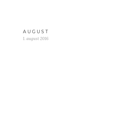
A U G U S T
1. august 2016