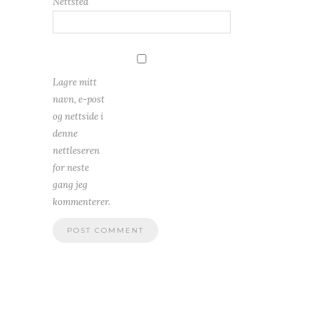
Nettsted
Lagre mitt
navn, e-post
og nettside i
denne
nettleseren
for neste
gang jeg
kommenterer.