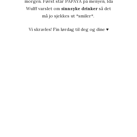
morgen. Først står PAPAYA på menyen, Ida
Wulff varslet om
sinnsyke drinker
så det
må jo sjekkes ut *smiler*.
Vi skravles! Fin lørdag til deg og dine ♥