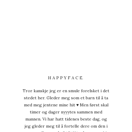
H A P P Y F A C E.
Tror kanskje jeg er en smule forelsket i det
stedet her. Gleder meg som et barn til å ta
med meg jentene mine hit ♥ Men først skal
timer og dager nyyytes sammen med
mannen. Vi har hatt tidenes beste dag, og
jeg gleder meg til å fortelle dere om den i