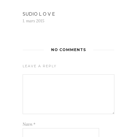
SUDIO L O V E
1. mars 2015
NO COMMENTS
LEAVE A REPLY
Navn
*