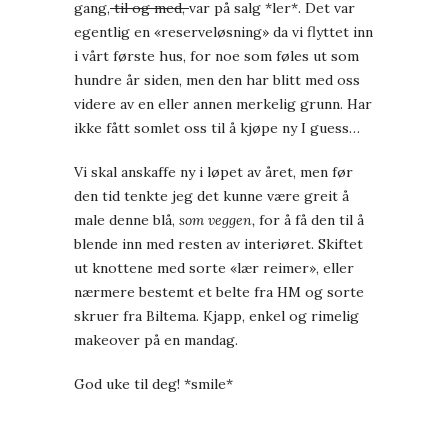
gang,
til og med,
var på salg *ler*. Det var
egentlig en «reserveløsning» da vi flyttet inn
i vårt første hus, for noe som føles ut som
hundre år siden, men den har blitt med oss
videre av en eller annen merkelig grunn. Har
ikke fått somlet oss til å kjøpe ny I guess…
Vi skal anskaffe ny i løpet av året, men før
den tid tenkte jeg det kunne være greit å
male denne blå,
som veggen,
for å få den til å
blende inn med resten av interiøret. Skiftet
ut knottene med sorte «lær reimer», eller
nærmere bestemt et belte fra HM og sorte
skruer fra Biltema. Kjapp, enkel og rimelig
makeover på en mandag.
God uke til deg! *smile*