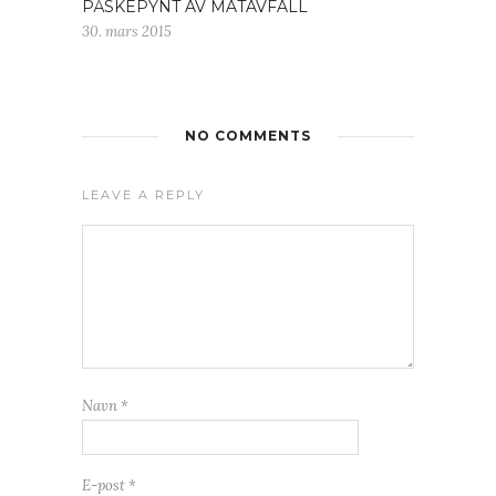
PÅSKEPYNT AV MATAVFALL
30. mars 2015
NO COMMENTS
LEAVE A REPLY
Navn
*
E-post
*