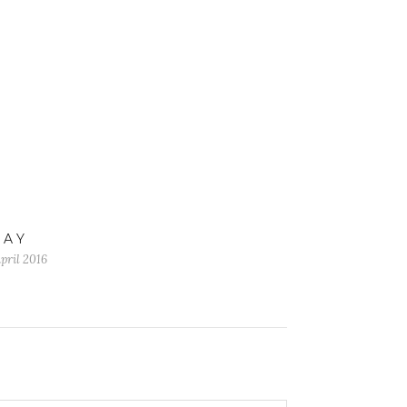
 A Y
april 2016