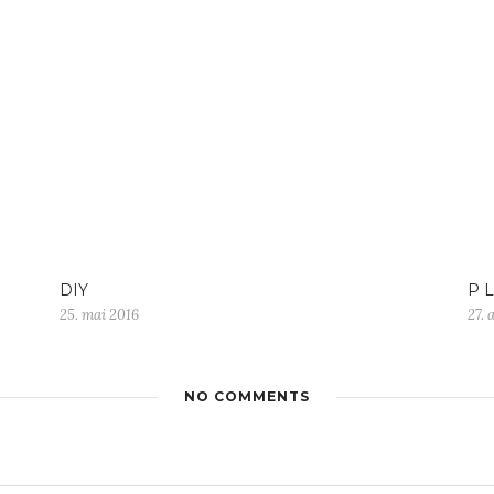
DIY
P L
25. mai 2016
27. 
NO COMMENTS