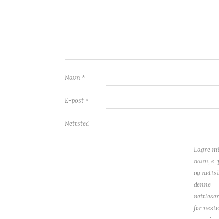
Navn
*
E-post
*
Nettsted
Lagre mi
navn, e-
og nettsi
denne
nettlese
for neste