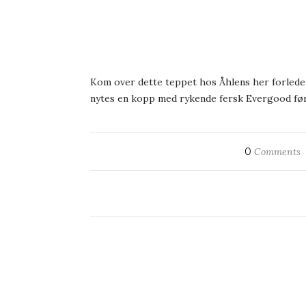
Kom over dette teppet hos Åhlens her forleden
nytes en kopp med rykende fersk Evergood før j
0
Comments