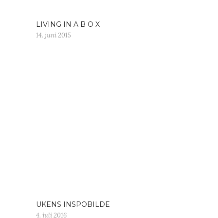
LIVING IN A B O X
14. juni 2015
UKENS INSPOBILDE
4. juli 2016