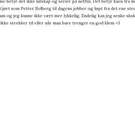
se betyr det ikke latskap og serier på netflix. Det betyr kaos fra m
 Kjørt som Petter Solberg til dagens jobber og løpt fra det ene st
m og jeg kunne ikke vært mer lykkelig. Endelig kan jeg senke skul
ikke strekker til eller når man bare trenger en god klem <3