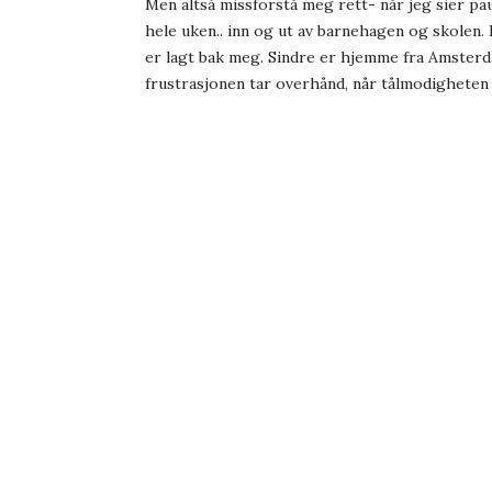
Men altså missforstå meg rett- når jeg sier pau
hele uken.. inn og ut av barnehagen og skolen.
er lagt bak meg. Sindre er hjemme fra Amsterda
frustrasjonen tar overhånd, når tålmodigheten 