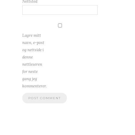
Nettsted
Lagre mitt
navn, e-post
og nettside i
denne
nettleseren
for neste
gang jeg
kommenterer.