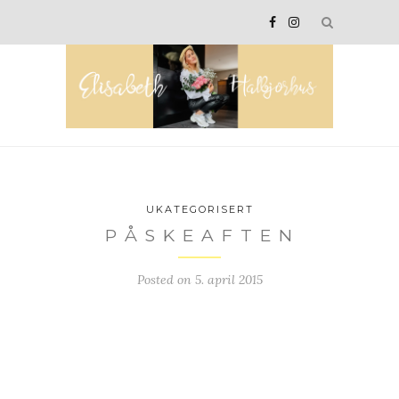
UKATEGORISERT
P Å S K E A F T E N
Posted on
5. april 2015