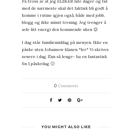
På tross av at jeg ELSKER late dager og tid
med de nærmeste skal det faktisk bli godt å
komme i rutine igjen også, både med jobb,
blogg og ikke minst trening. Jeg trenger å
avle litt energi den kommende uken 😉
I dag står familiemiddag på menyen. Ikke en
påske uten Johansen-klanen *ler* Vi skrives
senere i dag. Enn så lenge- ha en fantastisk
fin 1.påskedag 🙂
0
Comments
YOU MIGHT ALSO LIKE