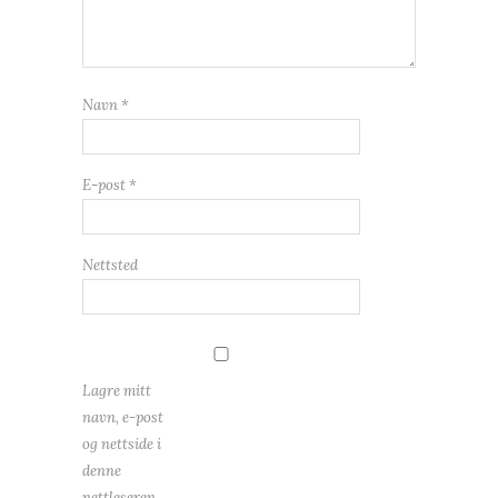
Navn
*
E-post
*
Nettsted
Lagre mitt
navn, e-post
og nettside i
denne
nettleseren