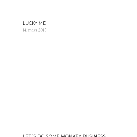
LUCKY ME
14. mars 2015
LET´S DO SOME MONKEY BUSINESS