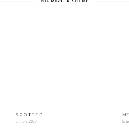
YOU MIGHT ALSO LIKE
S P O T T E D
ME
3. mars 2016
5. 