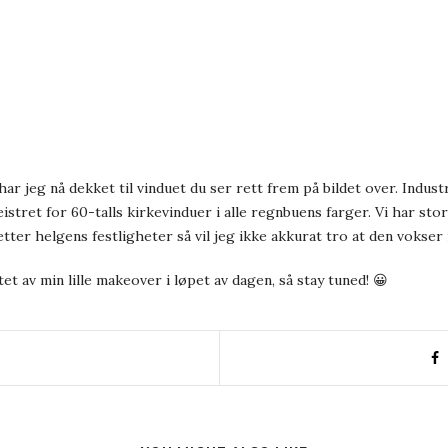
har jeg nå dekket til vinduet du ser rett frem på bildet over. Indus
eistret for 60-talls kirkevinduer i alle regnbuens farger. Vi har st
er helgens festligheter så vil jeg ikke akkurat tro at den vokser 
t av min lille makeover i løpet av dagen, så stay tuned! 😀