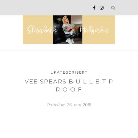
UKATEGORISERT
VEE SPEARS B U L L E T P
R O O F
Posted on
26. mai 2015