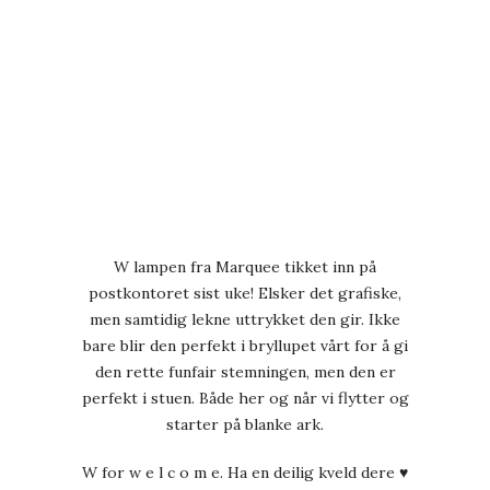
W lampen fra Marquee tikket inn på
postkontoret sist uke! Elsker det grafiske,
men samtidig lekne uttrykket den gir. Ikke
bare blir den perfekt i bryllupet vårt for å gi
den rette funfair stemningen, men den er
perfekt i stuen. Både her og når vi flytter og
starter på blanke ark.
W for w e l c o m e. Ha en deilig kveld dere ♥