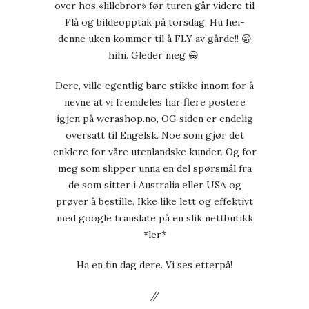
over hos «lillebror» før turen går videre til
Flå og bildeopptak på torsdag. Hu hei-
denne uken kommer til å FLY av gårde!! 😀
hihi. Gleder meg 😀
Dere, ville egentlig bare stikke innom for å
nevne at vi fremdeles har flere postere
igjen på werashop.no, OG siden er endelig
oversatt til Engelsk. Noe som gjør det
enklere for våre utenlandske kunder. Og for
meg som slipper unna en del spørsmål fra
de som sitter i Australia eller USA og
prøver å bestille. Ikke like lett og effektivt
med google translate på en slik nettbutikk
*ler*
Ha en fin dag dere. Vi ses etterpå!
//