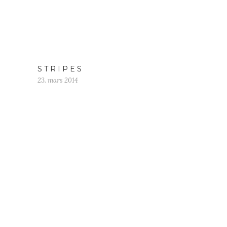
S T R I P E S
23. mars 2014