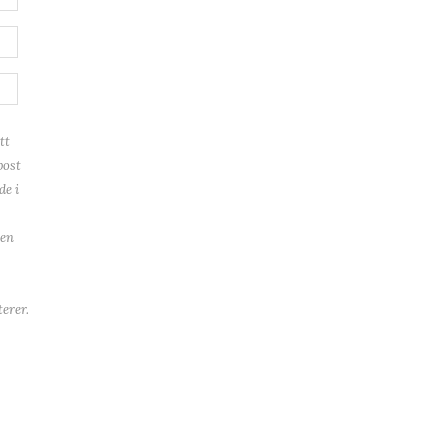
tt
post
de i
ren
erer.