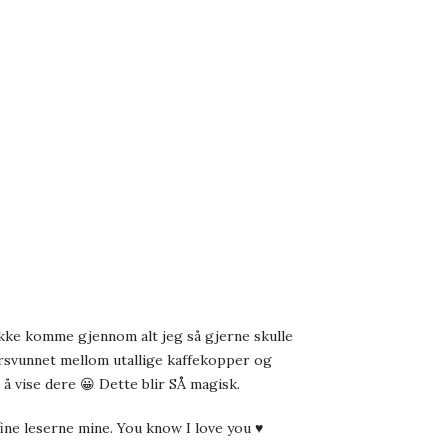
r ikke komme gjennom alt jeg så gjerne skulle
e forsvunnet mellom utallige kaffekopper og
å vise dere 😀 Dette blir SÅ magisk.
fine leserne mine. You know I love you ♥