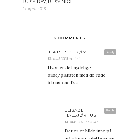
BUSY DAY, BUSY NIGHT
17. april 2018
2 COMMENTS
IDA BERGSTRØM
Reply
13. mai 2021 at 11:41
Hvor er det nydelige
bilde/plakaten med de røde
blomstene fra?
ELISABETH
Reply
HALBJØRHUS
14. mai 2021 at 10:47
Det er et bilde inne på
art store da dette er en