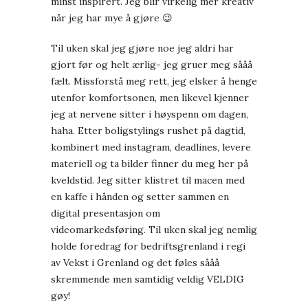
minst inspirert. Jeg blir virkelig mer kreativ
når jeg har mye å gjøre 😉
Til uken skal jeg gjøre noe jeg aldri har
gjort før og helt ærlig- jeg gruer meg sååå
fælt. Missforstå meg rett, jeg elsker å henge
utenfor komfortsonen, men likevel kjenner
jeg at nervene sitter i høyspenn om dagen,
haha. Etter boligstylings rushet på dagtid,
kombinert med instagram, deadlines, levere
materiell og ta bilder finner du meg her på
kveldstid. Jeg sitter klistret til macen med
en kaffe i hånden og setter sammen en
digital presentasjon om
videomarkedsføring. Til uken skal jeg nemlig
holde foredrag for bedriftsgrenland i regi
av Vekst i Grenland og det føles sååå
skremmende men samtidig veldig VELDIG
gøy!