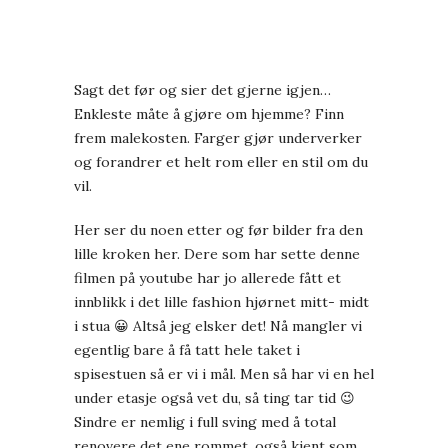
Sagt det før og sier det gjerne igjen…
Enkleste måte å gjøre om hjemme? Finn
frem malekosten. Farger gjør underverker
og forandrer et helt rom eller en stil om du
vil.
Her ser du noen etter og før bilder fra den
lille kroken her. Dere som har sette
denne
filmen på youtube
har jo allerede fått et
innblikk i det lille fashion hjørnet mitt- midt
i stua 😀 Altså jeg elsker det! Nå mangler vi
egentlig bare å få tatt hele taket i
spisestuen så er vi i mål. Men så har vi en hel
under etasje også vet du, så ting tar tid 😉
Sindre er nemlig i full sving med å total
renovere det ene rommet, også kjent som