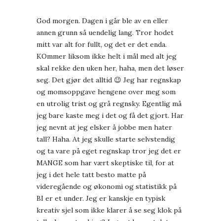
God morgen. Dagen i går ble av en eller
annen grunn så uendelig lang. Tror hodet
mitt var alt for fullt, og det er det enda.
KOmmer liksom ikke helt i mål med alt jeg
skal rekke den uken her, haha, men det løser
seg. Det gjør det alltid 😉 Jeg har regnskap
og momsoppgave hengene over meg som
en utrolig trist og grå regnsky. Egentlig må
jeg bare kaste meg i det og få det gjort. Har
jeg nevnt at jeg elsker å jobbe men hater
tall? Haha. At jeg skulle starte selvstendig
og ta vare på eget regnskap tror jeg det er
MANGE som har vært skeptiske til, for at
jeg i det hele tatt besto matte på
videregående og økonomi og statistikk på
BI er et under. Jeg er kanskje en typisk
kreativ sjel som ikke klarer å se seg klok på