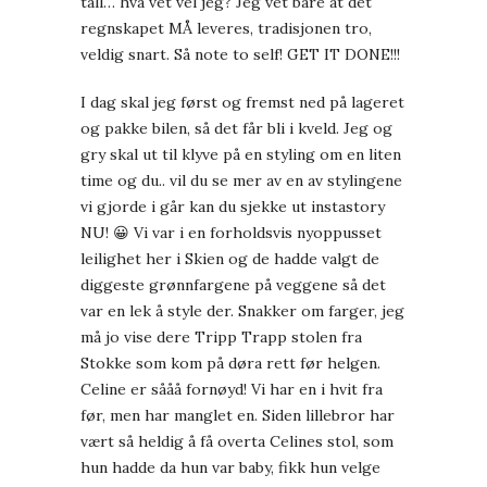
tall… hva vet vel jeg? Jeg vet bare at det
regnskapet MÅ leveres, tradisjonen tro,
veldig snart. Så note to self! GET IT DONE!!!
I dag skal jeg først og fremst ned på lageret
og pakke bilen, så det får bli i kveld. Jeg og
gry skal ut til klyve på en styling om en liten
time og du.. vil du se mer av en av stylingene
vi gjorde i går kan du sjekke ut instastory
NU! 😀 Vi var i en forholdsvis nyoppusset
leilighet her i Skien og de hadde valgt de
diggeste grønnfargene på veggene så det
var en lek å style der. Snakker om farger, jeg
må jo vise dere
Tripp Trapp stolen fra
Stokke
som kom på døra rett før helgen.
Celine er sååå fornøyd! Vi har en i hvit fra
før, men har manglet en. Siden lillebror har
vært så heldig å få overta Celines stol, som
hun hadde da hun var baby, fikk hun velge