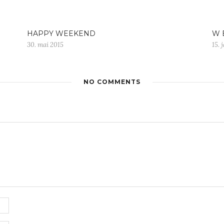
HAPPY WEEKEND
W E
30. mai 2015
15. 
NO COMMENTS