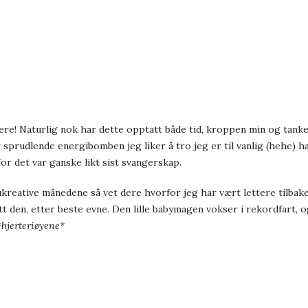
dere! Naturlig nok har dette opptatt både tid, kroppen min og tan
g sprudlende energibomben jeg liker å tro jeg er til vanlig (hehe) h
or det var ganske likt sist svangerskap.
kreative månedene så vet dere hvorfor jeg har vært lettere tilbaket
tt den, etter beste evne. Den lille babymagen vokser i rekordfart, 
*hjerteriøyene*