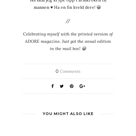
Nå skal jeg krype opp i armkroken til
mannen ♥ Ha en fin kveld dere! 😀
//
C
elebrating myself with the printed version of
ADORE magazine. Just got the anual edition
in the mail box! 😀
0
Comments
YOU MIGHT ALSO LIKE