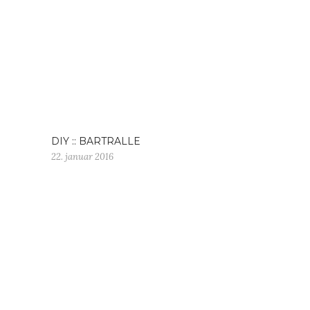
DIY :: BARTRALLE
22. januar 2016