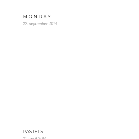
M O N D A Y
22. september 2014
PASTELS
21. april 2014