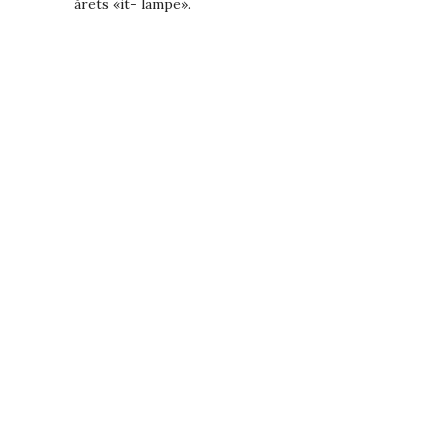
årets «it- lampe».