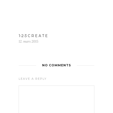
1-2-3 C R E A T E
12. mars 2015
NO COMMENTS
LEAVE A REPLY