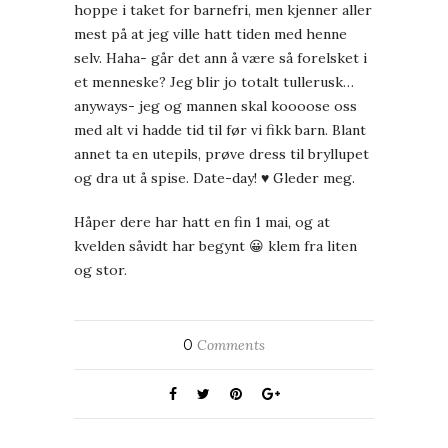
hoppe i taket for barnefri, men kjenner aller
mest på at jeg ville hatt tiden med henne
selv. Haha- går det ann å være så forelsket i
et menneske? Jeg blir jo totalt tullerusk…
anyways- jeg og mannen skal koooose oss
med alt vi hadde tid til før vi fikk barn. Blant
annet ta en utepils, prøve dress til bryllupet
og dra ut å spise. Date-day! ♥ Gleder meg.
Håper dere har hatt en fin 1 mai, og at
kvelden såvidt har begynt 😀 klem fra liten
og stor.
0
Comments