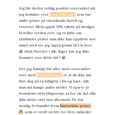
Jeg ble derfor veldig positivt overrasket når
jeg kommer over
Secret Escapes
som har
unike priser på enestående hotell og
resorter. Med opptil 70% rabatt på utvalgte
hoteller verden over, og et løfte om
eksklusive priser man ikke kan oppdrive noe
annet sted ser jeg ingen grunn til å la hver
😀 Altså, hvorfor i alle dager har jeg ikke
kommet over dette før? 😀
Det jeg kanskje ble aller mest overrasket
over med
Secret Escapes
er at du ikke må
hive deg på en billigtur i hu og hast- slik
man må mange andre steder. Vi sparer jo
fremdeles til bryllupsreise så for vår del ville
ikke dette vært noe alternativ. De har
nemlig forhandlet frem
fantastiske priser,
(!!)
som er verdt en titt, for flere måneder