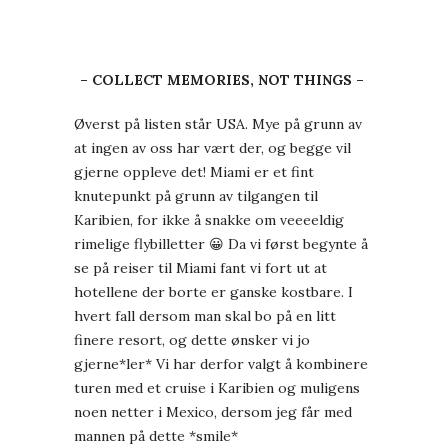
– COLLECT MEMORIES, NOT THINGS –
Øverst på listen står USA. Mye på grunn av
at ingen av oss har vært der, og begge vil
gjerne oppleve det! Miami er et fint
knutepunkt på grunn av tilgangen til
Karibien, for ikke å snakke om veeeeldig
rimelige flybilletter 😀 Da vi først begynte å
se på reiser til Miami fant vi fort ut at
hotellene der borte er ganske kostbare. I
hvert fall dersom man skal bo på en litt
finere resort, og dette ønsker vi jo
gjerne*ler* Vi har derfor valgt å kombinere
turen med et cruise i Karibien og muligens
noen netter i Mexico, dersom jeg får med
mannen på dette *smile*