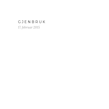
G J E N B R U K
17. februar 2015