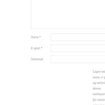
Navn
*
E-post
*
Nettsted
Lagre mi
navn, e-
og nettsi
denne
nettlese
for neste