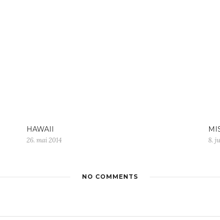
HAWAII
MI
26. mai 2014
8. j
NO COMMENTS