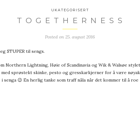
UKATEGORISERT
T O G E T H E R N E S S
Posted on
25. august 2016
jeg STUPER til sengs.
 Northern Lightning, Høie of Scandinavia og Wik & Walsøe stylet 
 med sprøstekt skinke, pesto og gresskarkjerner for å være nøyak
p i senga 😉 En herlig tanke som traff nåla når det kommer til å roe