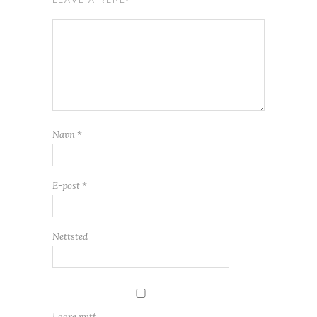
LEAVE A REPLY
Navn
*
E-post
*
Nettsted
Lagre mitt